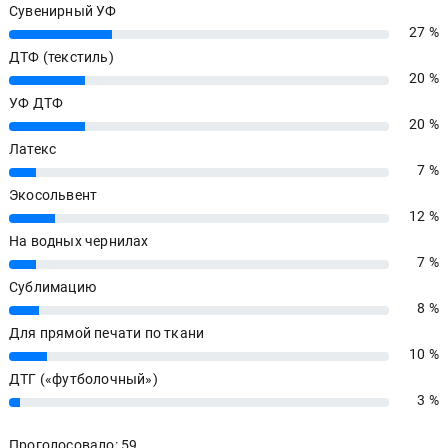
Сувенирный УФ
27 %
27%
ДТФ (текстиль)
20 %
20%
УФ ДТФ
20 %
20%
Латекс
7 %
7%
Экосольвент
12 %
12%
На водных чернилах
7 %
7%
Сублимацию
8 %
8%
Для прямой печати по ткани
10 %
10%
ДТГ («футболочный»)
3 %
3%
Проголосовало: 59