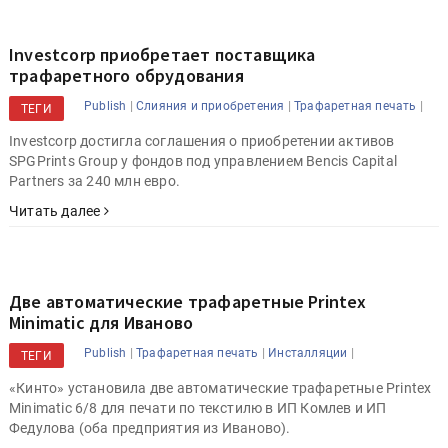
Investcorp приобретает поставщика
трафаретного обрудования
|
|
|
Publish
Слияния и приобретения
Трафаретная печать
ТЕГИ
Investcorp достигла соглашения о приобретении активов
SPGPrints Group у фондов под управлением Bencis Capital
Partners за 240 млн евро.
Читать далее
Две автоматические трафаретные Printex
Minimatic для Иваново
|
|
|
Publish
Трафаретная печать
Инсталляции
ТЕГИ
«Кинто» установила две автоматические трафаретные Printex
Minimatic 6/8 для печати по текстилю в ИП Комлев и ИП
Федулова (оба предприятия из Иваново).