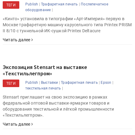
|
|
Publish
Трафаретная печать
Послепечатное
ТЕГИ
|
оборудование
«Кинто» установила в типографии «Арт-Империя» первую в
Москве трафаретную машину карусельного типа Printex PRISM
II 8/10 с туннельной ИК-сушкой Printex Deltacure
Читать далее
Экспозиция Stensart на выставке
«Текстильлегпром»
|
|
|
|
Publish
Выставки
Трафаретная печать
Epson
ТЕГИ
|
текстильная печать
Stensart приглашает на свою экспозицию в рамках
федеральной оптовой выставки-ярмарки товаров и
оборудования текстильной и лёгкой промышленности
«Текстильлегпром».
Читать далее