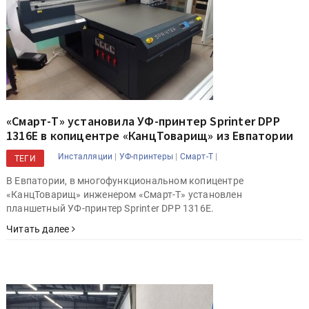
«Смарт-Т» установила УФ-принтер Sprinter DPP
1316E в копицентре «КанцТоварищ» из Евпатории
|
|
|
Инсталляции
УФ-принтеры
Смарт-Т
ТЕГИ
В Евпатории, в многофункциональном копицентре
«КанцТоварищ» инженером «Смарт-Т» установлен
планшетный УФ-принтер Sprinter DPP 1316E.
Читать далее