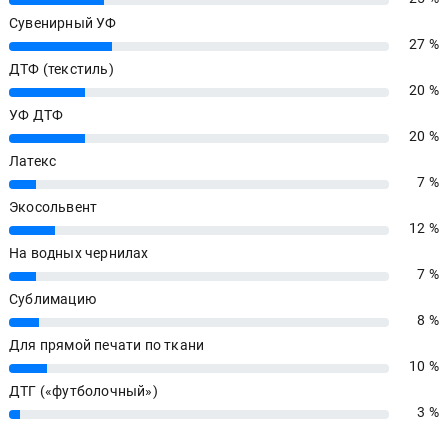
Сувенирный УФ
27 %
27%
ДТФ (текстиль)
20 %
20%
УФ ДТФ
20 %
20%
Латекс
7 %
7%
Экосольвент
12 %
12%
На водных чернилах
7 %
7%
Сублимацию
8 %
8%
Для прямой печати по ткани
10 %
10%
ДТГ («футболочный»)
3 %
3%