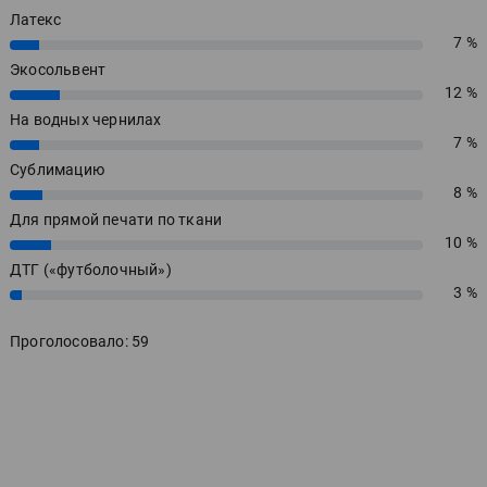
Латекс
7 %
7%
Экосольвент
12 %
12%
На водных чернилах
7 %
7%
Сублимацию
8 %
8%
Для прямой печати по ткани
10 %
10%
ДТГ («футболочный»)
3 %
3%
Проголосовало: 59