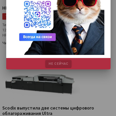
HP продала 1000-ю ЦПМ HP Indigo Series 4
|
|
|
|
Конференции
Цифровая печать
HP Indigo
HP Inc.
ТЕГИ
Типография Ryan Printing (США) приобрела ЦПМ HP Indigo
12000 HD Digital Press, ставшую тысячной ЦПМ на платформе
HP Indigo Series 4 формата В2, проданной HP Inc.
Читать далее
НЕ СЕЙЧАС
Scodix выпустила две системы цифрового
облагораживания Ultra