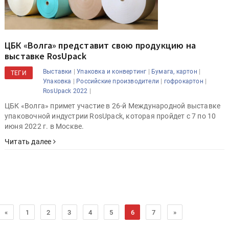
ЦБК «Волга» представит свою продукцию на
выставке RosUpack
|
|
|
Выставки
Упаковка и конвертинг
Бумага, картон
ТЕГИ
|
|
|
Упаковка
Российские производители
гофрокартон
|
RosUpack 2022
ЦБК «Волга» примет участие в 26-й Международной выставке
упаковочной индустрии RosUpack, которая пройдет с 7 по 10
июня 2022 г. в Москве.
Читать далее
«
1
2
3
4
5
6
7
»